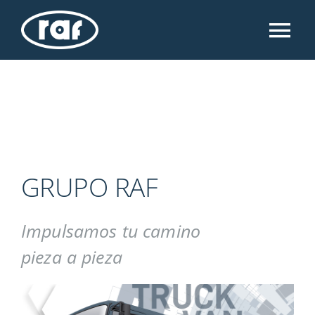
Skip
to
Tog
content
Nav
INICIO
GRUPO RAF
CATÁLOGOS
GRUPO RAF
DESCARGAS
Impulsamos tu camino
pieza a pieza
TRABAJA CON NOSOTROS
CONTACTO