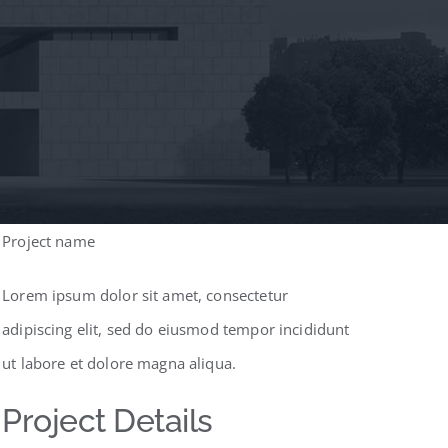
Project name
Lorem ipsum dolor sit amet, consectetur
adipiscing elit, sed do eiusmod tempor incididunt
ut labore et dolore magna aliqua.
Project Details