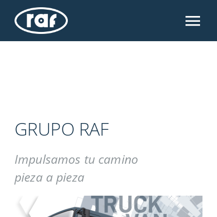
Skip
to
Tog
content
Nav
INICIO
GRUPO RAF
CATÁLOGOS
GRUPO RAF
DESCARGAS
Impulsamos tu camino
pieza a pieza
TRABAJA CON NOSOTROS
CONTACTO